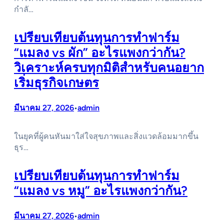
กำลั…
เปรียบเทียบต้นทุนการทำฟาร์ม
“แมลง vs ผัก” อะไรแพงกว่ากัน?
วิเคราะห์ครบทุกมิติสำหรับคนอยาก
เริ่มธุรกิจเกษตร
มีนาคม 27, 2026
admin
•
ในยุคที่ผู้คนหันมาใส่ใจสุขภาพและสิ่งแวดล้อมมากขึ้น
ธุร…
เปรียบเทียบต้นทุนการทำฟาร์ม
“แมลง vs หมู” อะไรแพงกว่ากัน?
มีนาคม 27, 2026
admin
•