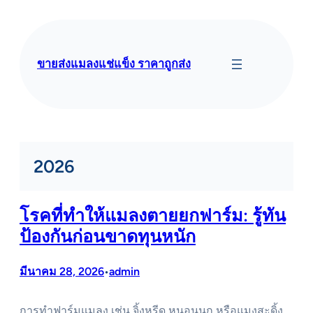
ข้าม
ไป
ยัง
เนื้อหา
ขายส่งแมลงแช่แข็ง ราคาถูกส่ง
2026
โรคที่ทำให้แมลงตายยกฟาร์ม: รู้ทัน
ป้องกันก่อนขาดทุนหนัก
มีนาคม 28, 2026
admin
•
การทำฟาร์มแมลง เช่น จิ้งหรีด หนอนนก หรือแมงสะดิ้ง